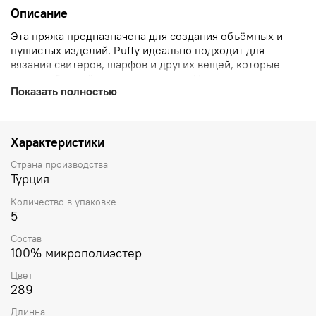
Описание
Эта пряжа предназначена для создания объёмных и
пушистых изделий. Puffy идеально подходит для
вязания свитеров, шарфов и других вещей, которые
должны быть тёплыми и уютными. Пряжа доступна в
Показать полностью
разнообразных цветах, что позволяет создавать
стильные и модные вещи.
Характеристики
Страна производства
Турция
Количество в упаковке
5
Состав
100% микрополиэстер
Цвет
289
Длинна