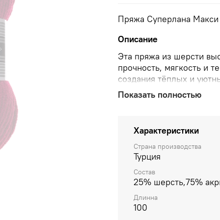
Пряжа Суперлана Макси
Описание
Эта пряжа из шерсти вы
прочность, мягкость и т
создания тёплых и уютны
пледы. Пряжа доступна в
Показать полностью
создавать стильные вещ
Характеристики
Страна производства
Турция
Состав
25% шерсть,75% акр
Длинна
100