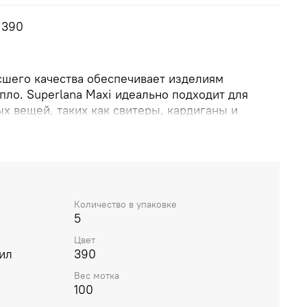
 390
сшего качества обеспечивает изделиям
епло. Superlana Maxi идеально подходит для
х вещей, таких как свитеры, кардиганы и
 разнообразных цветах, что позволяет
и для любого сезона.
Количество в упаковке
5
Цвет
ил
390
Вес мотка
100