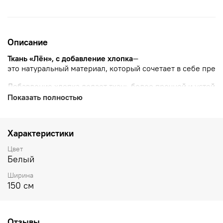
Описание
Ткань
«Лён»,
с добавление хлопка
—
это
натуральный
материал,
который
сочетает
в
себе
преи
Добавление
хлопка
делает
ткань
более
прочной
и
устойч
Показать полностью
Эта
ткань
подойдёт
для
пошива
одежды,
домашнего
текст
Характеристики
Цвет
Белый
Ширина
150 см
Отзывы