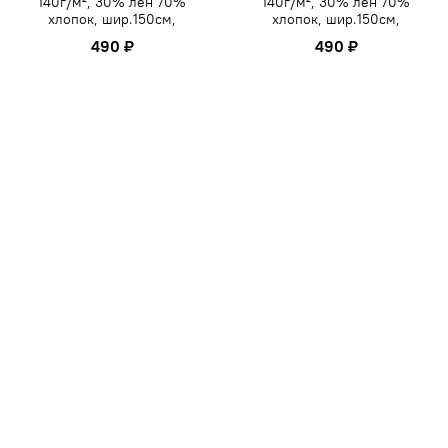
140г/м², 30% лен 70%
140г/м², 30% лен 70%
хлопок, шир.150см,
хлопок, шир.150см,
490 ₽
490 ₽