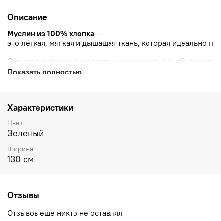
Описание
Муслин
из
100%
хлопка
—
это
лёгкая,
мягкая
и
дышащая
ткань,
которая
идеально
по
Она
изготовлена
из
натурального
хлопка,
что
обеспечива
Показать полностью
Муслин
прост
в
уходе,
не
требует
глажки
после
стирки
и
б
Характеристики
Цвет
Зеленый
Ширина
130 см
Отзывы
Отзывов еще никто не оставлял