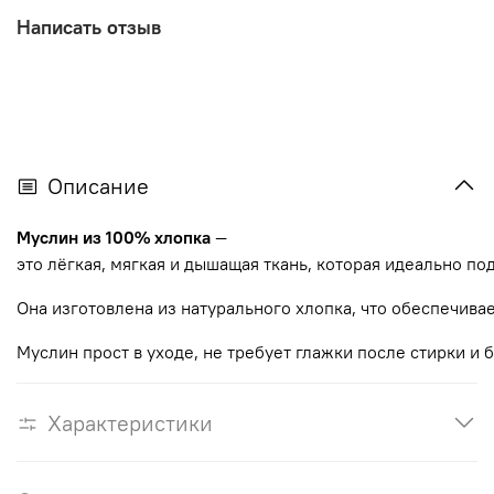
Написать отзыв
Описание
Муслин
из
100%
хлопка
—
это
лёгкая,
мягкая
и
дышащая
ткань,
которая
идеально
по
Она
изготовлена
из
натурального
хлопка,
что
обеспечива
Муслин
прост
в
уходе,
не
требует
глажки
после
стирки
и
б
Характеристики