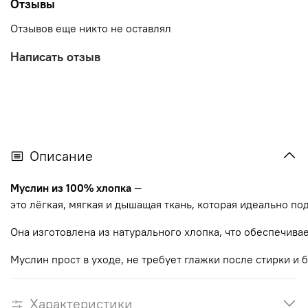
Отзывы
Отзывов еще никто не оставлял
Написать отзыв
Описание
Муслин
из
100%
хлопка
—
это
лёгкая,
мягкая
и
дышащая
ткань,
которая
идеально
по
Она
изготовлена
из
натурального
хлопка,
что
обеспечива
Муслин
прост
в
уходе,
не
требует
глажки
после
стирки
и
б
Характеристики