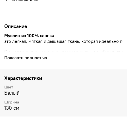
Описание
Муслин
из
100%
хлопка
—
это
лёгкая,
мягкая
и
дышащая
ткань,
которая
идеально
по
Она
изготовлена
из
натурального
хлопка,
что
обеспечива
Показать полностью
Муслин
прост
в
уходе,
не
требует
глажки
после
стирки
и
б
Характеристики
Цвет
Белый
Ширина
130 см